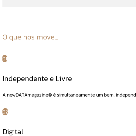
O que nos move...
01
Independente e Livre
A newDATAmagazine® é simultaneamente um bem, independente e
02
Digital