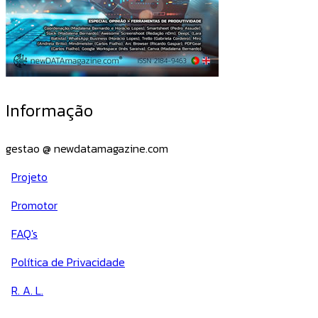
Informação
gestao @ newdatamagazine.com
Projeto
Promotor
FAQ's
Política de Privacidade
R. A. L.