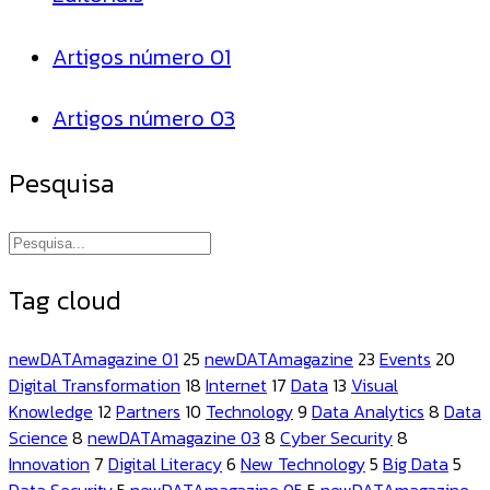
Artigos número 01
Artigos número 03
Pesquisa
Tag cloud
newDATAmagazine 01
25
newDATAmagazine
23
Events
20
Digital Transformation
18
Internet
17
Data
13
Visual
Knowledge
12
Partners
10
Technology
9
Data Analytics
8
Data
Science
8
newDATAmagazine 03
8
Cyber Security
8
Innovation
7
Digital Literacy
6
New Technology
5
Big Data
5
Data Security
5
newDATAmagazine 05
5
newDATAmagazine