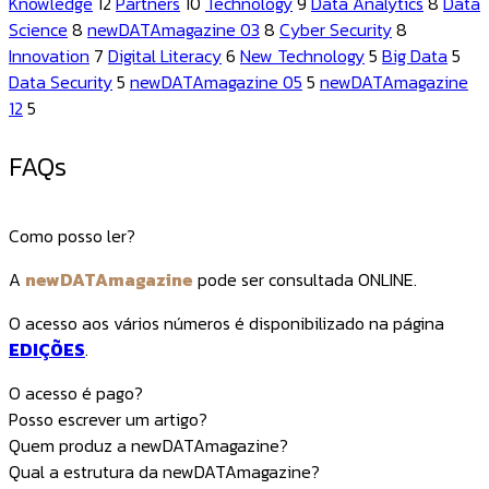
Knowledge
12
Partners
10
Technology
9
Data Analytics
8
Data
Science
8
newDATAmagazine 03
8
Cyber Security
8
Innovation
7
Digital Literacy
6
New Technology
5
Big Data
5
Data Security
5
newDATAmagazine 05
5
newDATAmagazine
12
5
FAQs
Como posso ler?
A
newDATAmagazine
pode ser consultada ONLINE.
O acesso aos vários números é disponibilizado na página
EDIÇÕES
.
O acesso é pago?
Posso escrever um artigo?
Quem produz a newDATAmagazine?
Qual a estrutura da newDATAmagazine?