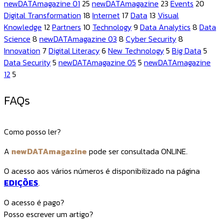
newDATAmagazine 01
25
newDATAmagazine
23
Events
20
Digital Transformation
18
Internet
17
Data
13
Visual
Knowledge
12
Partners
10
Technology
9
Data Analytics
8
Data
Science
8
newDATAmagazine 03
8
Cyber Security
8
Innovation
7
Digital Literacy
6
New Technology
5
Big Data
5
Data Security
5
newDATAmagazine 05
5
newDATAmagazine
12
5
FAQs
Como posso ler?
A
newDATAmagazine
pode ser consultada ONLINE.
O acesso aos vários números é disponibilizado na página
EDIÇÕES
.
O acesso é pago?
Posso escrever um artigo?