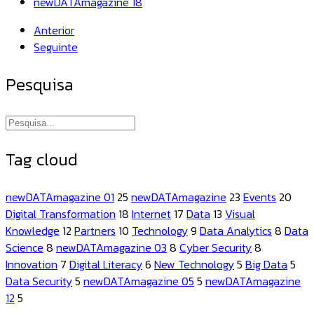
newDATAmagazine 18
Anterior
Seguinte
Pesquisa
Tag cloud
newDATAmagazine 01
25
newDATAmagazine
23
Events
20
Digital Transformation
18
Internet
17
Data
13
Visual
Knowledge
12
Partners
10
Technology
9
Data Analytics
8
Data
Science
8
newDATAmagazine 03
8
Cyber Security
8
Innovation
7
Digital Literacy
6
New Technology
5
Big Data
5
Data Security
5
newDATAmagazine 05
5
newDATAmagazine
12
5