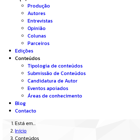
Produção
Autores
Entrevistas
Opinião
Colunas
Parceiros
Edições
Conteúdos
Tipologia de conteúdos
Submissão de Conteúdos
Candidatura de Autor
Eventos apoiados
Áreas de conhecimento
Blog
Contacto
Está em...
Início
Conteúdos