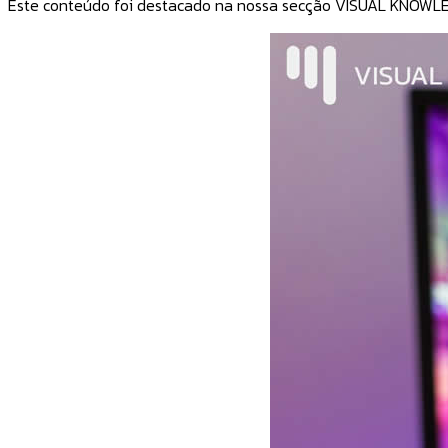
Este conteúdo foi destacado na nossa secção VISUAL KNOWL