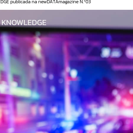
EDGE publicada na newDATAmagazine N.º03