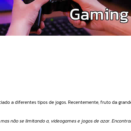
ciado a diferentes tipos de jogos. Recentemente, fruto da gran
, mas não se limitando a, videogames e jogos de azar. Encont