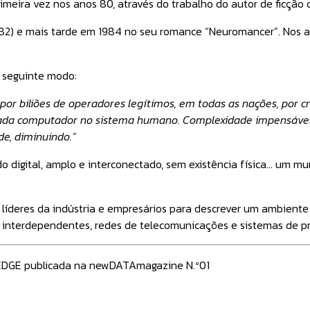
primeira vez nos anos 80, através do trabalho do autor de ficção 
2) e mais tarde em 1984 no seu romance “Neuromancer”. Nos an
 seguinte modo:
por biliões de operadores legítimos, em todas as nações, por 
cada computador no sistema humano. Complexidade impensável.
e, diminuindo.”
 digital, amplo e interconectado, sem existência física… um m
, líderes da indústria e empresários para descrever um ambient
ão interdependentes, redes de telecomunicações e sistemas de
EDGE publicada na newDATAmagazine N.º01