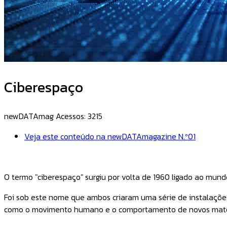
Ciberespaço
newDATAmag
Acessos: 3215
Veja este conteúdo na newDATAmagazine N.º01
O termo "ciberespaço" surgiu por volta de 1960 ligado ao mund
Foi sob este nome que ambos criaram uma série de instalações
como o movimento humano e o comportamento de novos mater